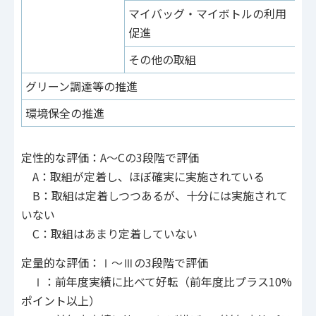
マイバッグ・マイボトルの利用
定
促進
その他の取組
グリーン調達等の推進
定
環境保全の推進
定
定性的な評価：A～Cの3段階で評価
A：取組が定着し、ほぼ確実に実施されている
B：取組は定着しつつあるが、十分には実施されて
いない
C：取組はあまり定着していない
定量的な評価：Ⅰ～Ⅲの3段階で評価
Ⅰ：前年度実績に比べて好転（前年度比プラス10%
ポイント以上）