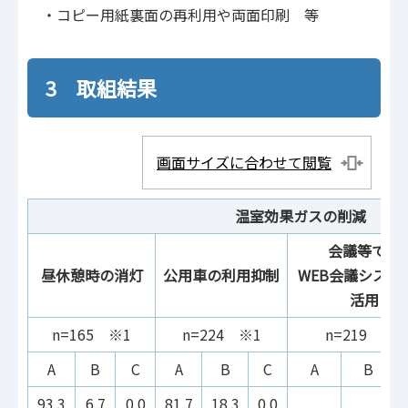
・コピー用紙裏面の再利用や両面印刷 等
3 取組結果
画面サイズに合わせて閲覧
温室効果ガスの削減
会議等での
昼休憩時の消灯
公用車の利用抑制
WEB会議システ
活用
n=165 ※1
n=224 ※1
n=219 ※1
A
B
C
A
B
C
A
B
93.3
6.7
0.0
81.7
18.3
0.0