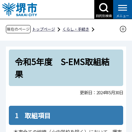
こ
の
目的別検索
メニュー
ペ
ー
現在のページ
トップページ
くらし・手続き
ジ
ごみ・リサイクル・環境
の
総合的な取組・白書
先
堺市環境マネジメントシステム
令和5年度 S-EMS取組結
頭
で
令和5年度 S-EMS取組結果
果
す
更新日：2024年5月30日
1 取組項目
本市全ての組織（小中学校を除く）において、堺市