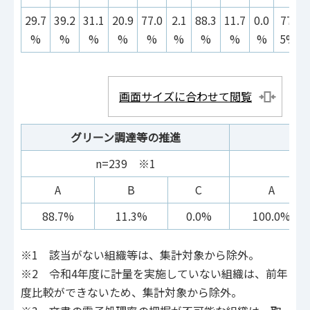
29.7
39.2
31.1
20.9
77.0
2.1
88.3
11.7
0.0
77.
%
%
%
%
%
%
%
%
%
5%
画面サイズに合わせて閲覧
グリーン調達等の推進
環
n=239 ※1
A
B
C
A
88.7%
11.3%
0.0%
100.0%
※1 該当がない組織等は、集計対象から除外。
※2 令和4年度に計量を実施していない組織は、前年
度比較ができないため、集計対象から除外。