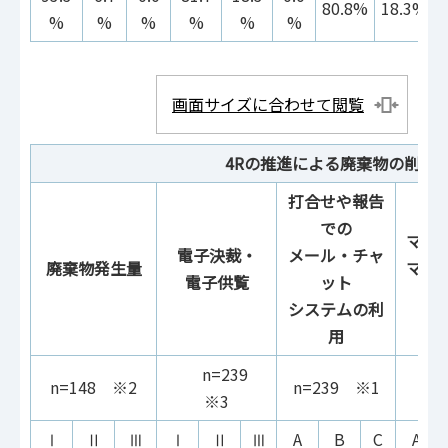
80.8%
18.3%
%
%
%
%
%
%
画面サイズに合わせて閲覧
4Rの推進による廃棄物の削減
打合せや報告
での
マイ
電子決裁・
メール・チャ
廃棄物発生量
マイ
電子供覧
ット
利
システムの利
用
n=239
n=148 ※2
n=239 ※1
n
※3
Ⅰ
Ⅱ
Ⅲ
Ⅰ
Ⅱ
Ⅲ
A
B
C
A