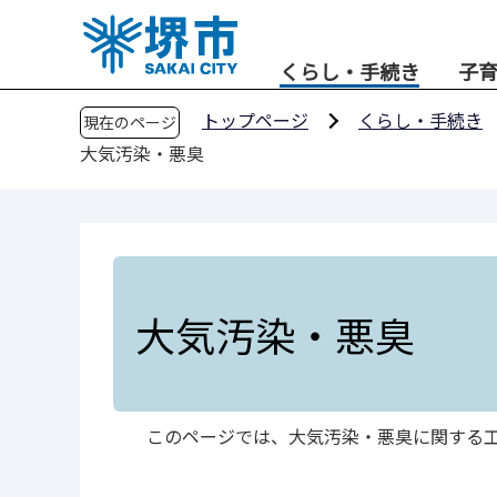
こ
の
くらし・手続き
子
ペ
ー
トップページ
くらし・手続き
現在のページ
ジ
大気汚染・悪臭
の
先
頭
で
す
大気汚染・悪臭
このページでは、大気汚染・悪臭に関する工