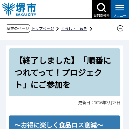
こ
の
目的別検索
メニュー
ペ
ー
現在のページ
トップページ
くらし・手続き
ジ
ごみ・リサイクル・環境
ごみ・リサイクル
の
ごみの減量化・リサイクルの取組
先
食品ロス削減にご協力を
【終了しました】「順番に
頭
で
【終了しました】「順番につれてって！プロジ
つれてって！プロジェク
す
ェクト」にご参加を
ト」にご参加を
更新日：2026年3月25日
～お得に楽しく食品ロス削減～