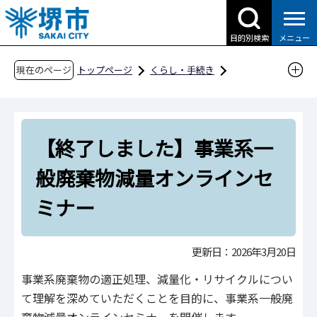
こ
の
目的別検索
メニュー
ペ
ー
現在のページ
トップページ
くらし・手続き
ジ
ごみ・リサイクル・環境
ごみ・リサイクル
の
事業所から出るごみ
先
【終了しました】事業系一般廃棄物減量オンラ
【終了しました】事業系一
頭
インセミナー
で
般廃棄物減量オンラインセ
す
ミナー
更新日：2026年3月20日
事業系廃棄物の適正処理、減量化・リサイクルについ
て理解を深めていただくことを目的に、事業系一般廃