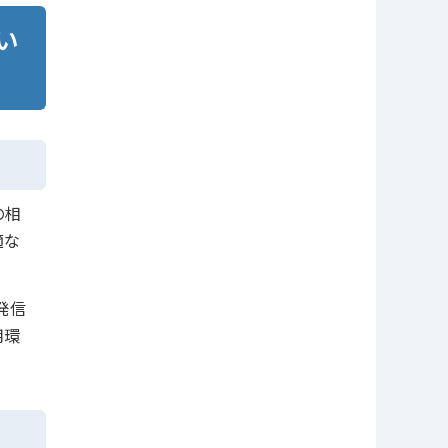
い
の相
適な
発信
用環