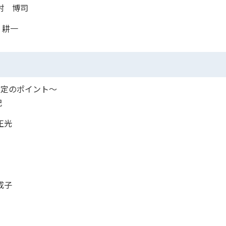
村 博司
 耕一
策定のポイント～
紀
正光
成子