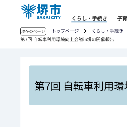
こ
の
くらし・手続き
子
ペ
ー
トップページ
くらし・手続き
現在のページ
ジ
第7回 自転車利用環境向上会議in堺の開催報告
の
先
頭
で
す
第7回 自転車利用環