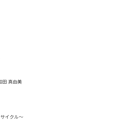
～
田 真由美
アサイクル～