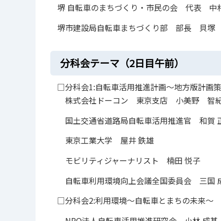
堺 自転車のまちづくり・市民の会 代表 中
堺市建設局自転車まちづくり部 部長 貝塚
分科会テーマ（2日目午前）
□分科会1:自転車活用推進計画～地方版計画
株式会社ドーコン 東京支店 小美野 智
国土交通省道路局自転車活用推進官 和賀 
東京工業大学 屋井 鉄雄
モビリティジャーナリスト 楠田 悦子
自転車利用環境向上会議全国委員会 三国 
□分科会2:利用環境～自転車とまちの未来～
NPO法人自転車活用推進研究会 小林 成基