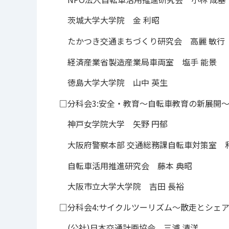
茨城大学大学院 金 利昭
たかつき交通まちづくり研究会 高麗 敏行
経済産業省製造産業局車両室 塩手 能景
徳島大学大学院 山中 英生
□分科会3:安全・教育～自転車教育の新展開
神戸女学院大学 矢野 円郁
大阪府警察本部 交通総務課自転車対策室 和
自転車活用推進研究会 藤本 典昭
大阪市立大学大学院 吉田 長裕
□分科会4:サイクルツーリズム～散走とシェ
(公社)日本交通計画協会 三浦 清洋