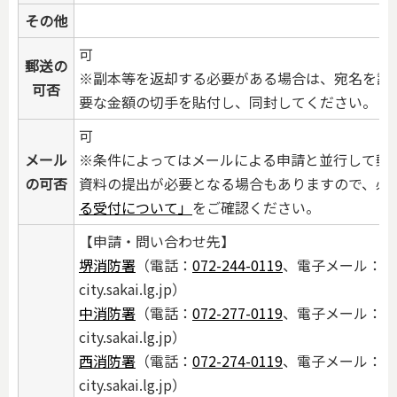
その他
可
郵送の
※副本等を返却する必要がある場合は、宛名を記
可否
要な金額の切手を貼付し、同封してください。
可
メール
※条件によってはメールによる申請と並行して郵
の可否
資料の提出が必要となる場合もありますので、必
る受付について」
をご確認ください。
【申請・問い合わせ先】
堺消防署
（電話：
072-244-0119
、電子メール：sa
city.sakai.lg.jp）
中消防署
（電話：
072-277-0119
、電子メール：na
city.sakai.lg.jp）
西消防署
（電話：
072-274-0119
、電子メール：nis
city.sakai.lg.jp）