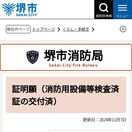
こ
の
目的別検索
メニュー
ペ
ー
現在のページ
トップページ
くらし・手続き
ジ
防災・災害・消防
消防関連
の
申請・届出用紙
堺市消防局
先
消防用設備等関係（着工・設計・設置・特例申
頭
Sakai City Fire Bureau
請・性能規定）
で
す
証明願（消防用設備等検査済証の交付済）
証明願（消防用設備等検査済
証の交付済）
更新日：2024年11月7日