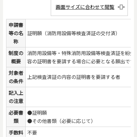
画面サイズに合わせて閲覧
申請書
等の名
証明願（消防用設備等検査済証の交付済）
称
制度の
消防用設備等・特殊消防用設備等検査済証を紛失
概要
容の証明書を要請する場合に必要となる願出です
対象者
上記検査済証の内容の証明書を要請する者
の条件
記入上
の注意
必要書
●証明願
類
●その他書類（必要に応じて）
手数料
不要