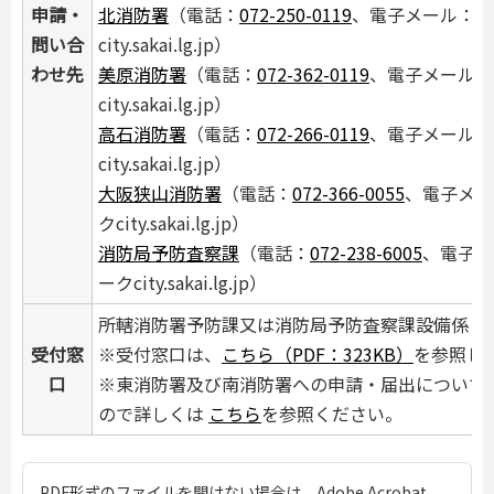
申請・
北消防署
（電話：
072-250-0119
、電子メール：ki
問い合
city.sakai.lg.jp）
わせ先
美原消防署
（電話：
072-362-0119
、電子メール：m
city.sakai.lg.jp）
高石消防署
（電話：
072-266-0119
、電子メール：t
city.sakai.lg.jp）
大阪狭山消防署
（電話：
072-366-0055
、電子メール
クcity.sakai.lg.jp）
消防局予防査察課
（電話：
072-238-6005
、電子メ
ークcity.sakai.lg.jp）
所轄消防署予防課又は消防局予防査察課設備係
受付窓
※受付窓口は、
こちら（PDF：323KB）
を参照し
口
※東消防署及び南消防署への申請・届出について
ので詳しくは
こちら
を参照ください。
PDF形式のファイルを開けない場合は、Adobe Acrobat