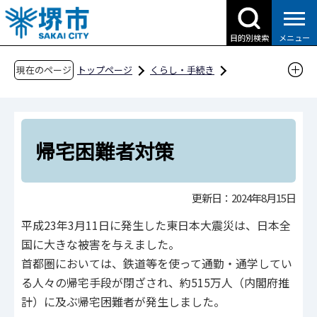
こ
の
目的別検索
メニュー
ペ
ー
現在のページ
トップページ
くらし・手続き
ジ
防災・災害・消防
行政の取り組み（公助）
の
帰宅困難者対策
先
頭
帰宅困難者対策
で
す
更新日：2024年8月15日
平成23年3月11日に発生した東日本大震災は、日本全
国に大きな被害を与えました。
首都圏においては、鉄道等を使って通勤・通学してい
る人々の帰宅手段が閉ざされ、約515万人（内閣府推
計）に及ぶ帰宅困難者が発生しました。