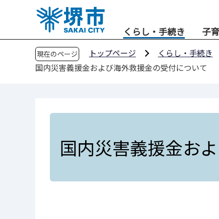
こ
の
くらし・手続き
子
ペ
ー
トップページ
くらし・手続き
現在のページ
ジ
国内災害義援金および海外救援金の受付について
の
先
頭
で
す
国内災害義援金およ