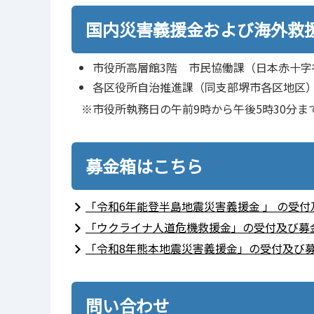
国内災害義援金および海外救
市役所高層館3階 市民協働課（日本赤十字
各区役所自治推進課（同支部堺市各区地区
※市役所執務日の午前9時から午後5時30分ま
募金箱はこちら
「令和6年能登半島地震災害義援金 」 の受
「ウクライナ人道危機救援金」の受付及び募
「令和8年熊本地震災害義援金」の受付及び
問い合わせ