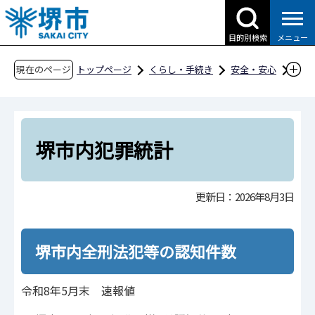
こ
の
目的別検索
メニュー
ペ
ー
現在のページ
トップページ
くらし・手続き
安全・安心
ジ
防犯情報
堺市内犯罪統計
の
先
頭
堺市内犯罪統計
で
す
更新日：2026年8月3日
堺市内全刑法犯等の認知件数
令和8年5月末 速報値