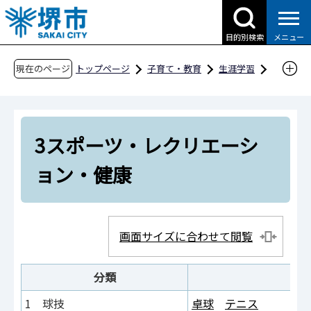
こ
の
目的別検索
メニュー
ペ
ー
現在のページ
トップページ
子育て・教育
生涯学習
ジ
指導者、団体・サークル情報
の
団体・サークル情報
先
3スポーツ・レクリエーション・健康
3スポーツ・レクリエーシ
頭
で
ョン・健康
す
画面サイズに合わせて閲覧
分類
1 球技
卓球
テニス