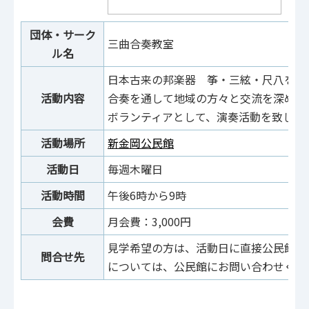
団体・サーク
三曲合奏教室
ル名
日本古来の邦楽器 筝・三絃・尺八を愛
活動内容
合奏を通して地域の方々と交流を深める
ボランティアとして、演奏活動を致しま
活動場所
新金岡公民館
活動日
毎週木曜日
活動時間
午後6時から9時
会費
月会費：3,000円
見学希望の方は、活動日に直接公民館へ
問合せ先
については、公民館にお問い合わせくだ