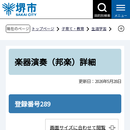
こ
の
目的別検索
メニュー
ペ
ー
現在のページ
トップページ
子育て・教育
生涯学習
ジ
指導者、団体・サークル情報
の
団体・サークル情報
2文化・芸術・趣味
先
邦楽
楽器演奏（邦楽）詳細
頭
楽器演奏（邦楽）詳細
で
す
更新日：2026年5月28日
登録番号289
画面サイズに合わせて閲覧