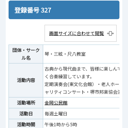
登録番号 327
画面サイズに合わせて閲覧
団体・サーク
琴・三絃・尺八教室
ル名
古典から現代曲まで、皆様に楽しんで頂
く合奏練習しています。
活動内容
定期演奏会(東文化会館）・老人ホーム
ャリティコンサート・堺市邦楽協会演奏
活動場所
金岡公民館
活動日
毎週土曜日
活動時間
午後1時から5時