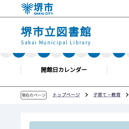
こ
の
ペ
堺市立図書館
ー
ジ
Sakai Municipal Library
の
先
頭
で
開館日カレンダー
す
トップページ
子育て・教育
現在のページ