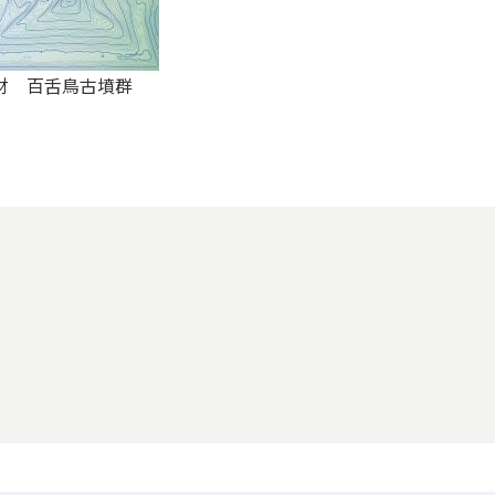
財 百舌鳥古墳群