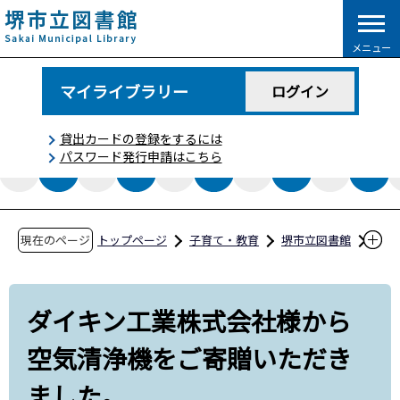
こ
の
メニュー
ペ
ー
マイライブラリー
ログイン
ジ
の
貸出カードの登録をするには
先
パスワード発行申請はこちら
頭
で
す
現在のページ
トップページ
子育て・教育
堺市立図書館
図書館からのお知らせ
ダイキン工業株式会社様から空気清浄機をご寄
ダイキン工業株式会社様から
贈いただきました。
空気清浄機をご寄贈いただき
ました。