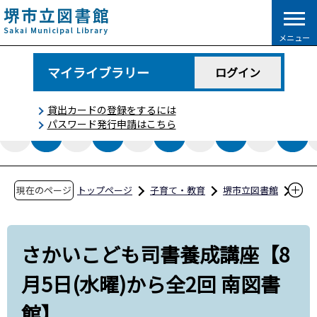
こ
の
メニュー
ペ
ー
マイライブラリー
ログイン
ジ
の
貸出カードの登録をするには
先
パスワード発行申請はこちら
頭
で
す
現在のページ
トップページ
子育て・教育
堺市立図書館
イベント情報
さかいこども司書養成講座【8月5日(水曜)から
さかいこども司書養成講座【8
全2回 南図書館】
月5日(水曜)から全2回 南図書
館】