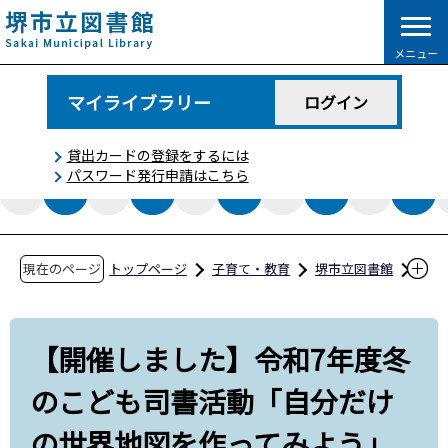
こ
の
メニュー
ペ
ー
マイライブラリー
ログイン
ジ
の
貸出カードの登録をするには
先
パスワード発行申請はこちら
頭
で
す
現在のページ
トップページ
子育て・教育
堺市立図書館
図書館コラム
【開催しました】令和7年度冬のこども司書活
【開催しました】令和7年度冬
動「自分だけの世界地図を作ってみよう」【北
のこども司書活動「自分だけ
図書館】
の世界地図を作ってみよう」