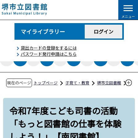
こ
の
メニュー
ペ
ー
マイライブラリー
ログイン
ジ
の
貸出カードの登録をするには
先
パスワード発行申請はこちら
頭
で
す
現在のページ
トップページ
子育て・教育
堺市立図書館
図書館コラム
令和7年度こども司書の活動「もっと図書館の
令和7年度こども司書の活動
仕事を体験しよう！」【南図書館】
「もっと図書館の仕事を体験
しよう！」【南図書館】