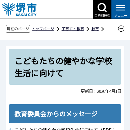
こ
の
目的別検索
メニュー
ペ
ー
現在のページ
トップページ
子育て・教育
教育
ジ
教育委員会の概要
の
その他教育委員会からのお知らせ
先
こどもたちの健やかな学校生活に向けて
こどもたちの健やかな学校
頭
で
生活に向けて
す
更新日：2026年4月1日
教育委員会からのメッセージ
こどもたちの健やかな学校生活に向けて（PDF：