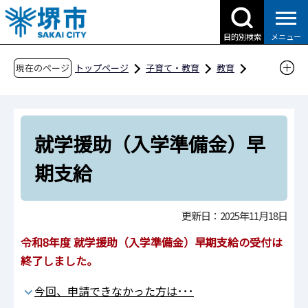
こ
の
目的別検索
メニュー
ペ
ー
現在のページ
トップページ
子育て・教育
教育
ジ
相談・手続き
の
奨学金・就学援助・幼稚園保育料等の補助
先
就学援助（入学準備金）早期支給
就学援助（入学準備金）早
頭
で
期支給
す
更新日：2025年11月18日
令和8
年度 就学援助（入学準備金）早期支給の受付は
終了しました。
今回、申請できなかった方は･･･