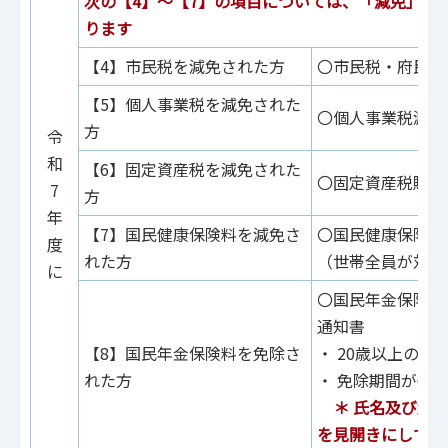
次
の【4】～【7】の
項目については、「減免」と
ります
【4】市民税を減免された方
〇市民税・府民税
【5】個人事業税を減免された
〇個人事業税減免
方
令
和
【6】固定資産税を減免された
〇固定資産税賦課
7
方
年
【7】国民健康保険料を減免さ
〇国民健康保険料
度
れた方
（世帯全員が対象
に
〇国民年金保険料
通知書
【8】国民年金保険料を免除さ
・ 20歳以上の
れた方
・ 免除期間が6
＊ 氏名及び免除
を見開きにしてく