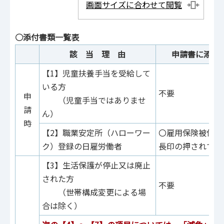
画面サイズに合わせて閲覧
○添付書類一覧表
該 当 理 由
申請書に添付
【1】児童扶養手当を受給して
いる方
不要
申
（児童手当ではありませ
請
ん）
時
【2】職業安定所（ハローワー
〇雇用保険被保険
ク）登録の日雇労働者
長印の押されてい
【3】生活保護が停止又は廃止
された方
不要
（世帯構成変更による場
合は除く）