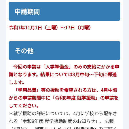
申請期間
令和7年11月1日（土曜）～17日（月曜）
その他
今回の申請は「入学準備金」のみの支給にかかる申
請となります。結果については3月中旬～下旬に郵送
します。
「学用品費」等の援助を希望される方は、4月中旬
からの申請期間中に「令和8年度 就学援助」の申請を
してください。
＊就学援助の詳細については、4月に学校から配布さ
れる「令和8年度 就学援助制度のお知らせ」、広報
（4月号）、
堺市ホームページ（就学援助）
をご覧く