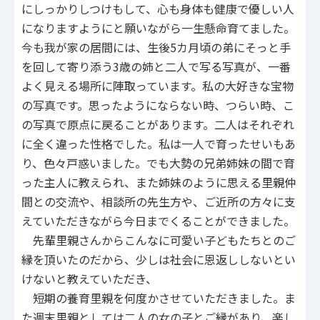
にしっかりしつけもして、心も身体も健康で優しい人
になりますようにと願いながら一生懸命育てました。
今も我が家の居間には、生後5カ月頃の弟にそっと手
を回して寄り添う3歳の姉と二人で写る写真が、一番
よく見える場所に陣取っています。私の大好きな宝物
の写真です。思ったようにならない時、つらい時、こ
の写真で原点に戻ることがあります。二人はそれぞれ
に全く違った性格でした。私は一人で育ったせいもあ
り、色々戸惑いました。でも大勢の兄弟姉妹の間で育
った主人に教えられ、また姉妹のように思える里親仲
間との交流や、相談所の先生方や、ご近所の方々に支
えていただきながら今日までくることができました。
先輩里親さんからこんなに可愛い子どもたちとのご
縁を頂いたのだから、少しは社会に恩返ししないとい
けないと教えていただき、
短期の養育里親を何度かさせていただきました。ま
た週末里親としては二人の女の子とご縁があり、楽し