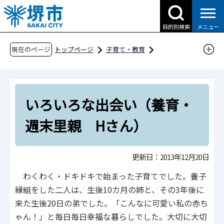
こ
の
目的別検索
メニュー
ペ
ー
現在のページ
トップページ
子育て・教育
ジ
子育て支援情報（さかい☆HUGはぐネット）
の
社会的養護の取組（里親など）
先
知ってほしい、里親のこと
いろいろな出会い（養育・
頭
で
里親家庭からのメッセージ
週末里親 Hさん）
す
いろいろな出会い（養育・週末里親 Hさん）
更新日：2013年12月20日
わくわく・ドキドキで始まった子育てでした。養子
縁組をした二人は、生後10カ月の姉と、その3年後に
来た生後20日の弟でした。「こんなに可愛い私の赤ち
ゃん！」と毎日毎日幸福な暮らしでした。大切に大切