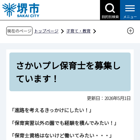
こ
の
目的別検索
メニュー
ペ
ー
現在のページ
トップページ
子育て・教育
ジ
子育て支援情報（さかい☆HUGはぐネット）
の
その他安心な子育て環境に関わる取組
先
保育士の就職支援
さかいプレ保育士を募集し
頭
で
さかいプレ保育士を募集しています！
ています！
す
更新日：2026年5月1日
「進路を考えるきっかけにしたい！」
「保育実習以外の園でも経験を積んでみたい！」
「保育士資格はないけど働いてみたい・・・」