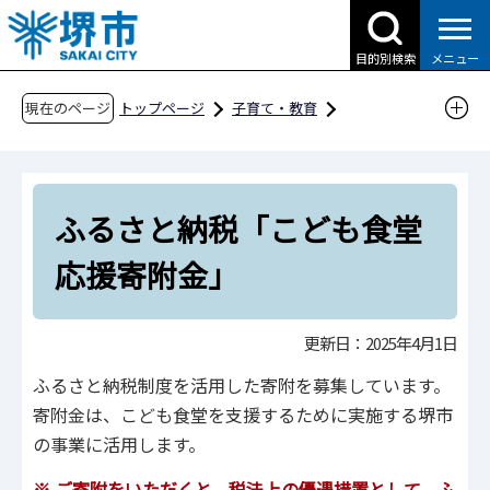
こ
の
目的別検索
メニュー
ペ
ー
現在のページ
トップページ
子育て・教育
ジ
子育て支援情報（さかい☆HUGはぐネット）
の
交流したい
こども食堂について
先
ふるさと納税「こども食堂応援寄附金」
ふるさと納税「こども食堂
頭
で
応援寄附金」
す
更新日：2025年4月1日
ふるさと納税制度を活用した寄附を募集しています。
寄附金は、こども食堂を支援するために実施する堺市
の事業に活用します。
※ ご寄附をいただくと、税法上の優遇措置として、ふ