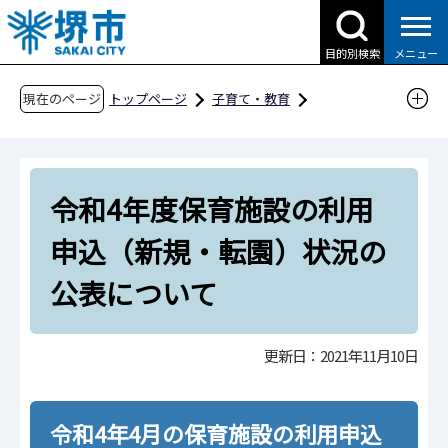
こ
の
目的別検索
メニュー
ペ
ー
現在のページ
トップページ
子育て・教育
ジ
子育て支援情報（さかい☆HUGはぐネット）
の
預けたい（保育サービス）
先
利用の申込みについて
令和4年度保育施設の利用
頭
で
令和4年度保育施設の利用申込（新規・転園）
申込（新規・転園）状況の
す
状況の公表について
公表について
更新日：2021年11月10日
令和4年4月の保育施設の利用申込