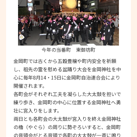
今年の当番町 東御坊町
金岡町では古くから五穀豊穣や町内安全を祈願
し、祖先の霊を慰める盆踊り大会を金岡神社を中
心に毎年8月14・15日に金岡町自治連合会により
開催されます。
各町会がそれぞれ工夫を凝らした大太鼓を担いで
練り歩き、金岡町の中心に位置する金岡神社へ勇
壮に宮入りをします。
両日とも各町会の大太鼓が宮入りを終え金岡神社
の櫓（やぐら）の周りに勢ぞろいすると、金岡町
の音頭会がとる音頭で各町の大太鼓が一斉に鳴り