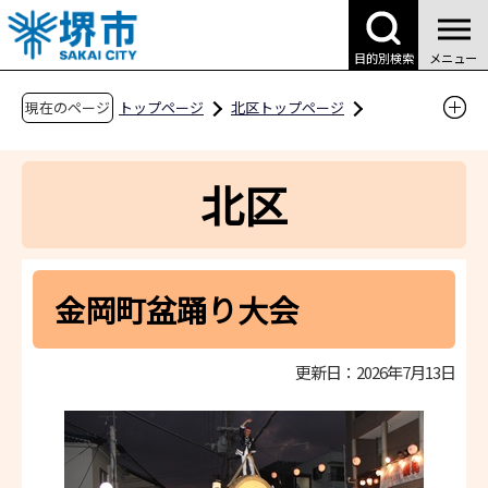
こ
の
目的別検索
メニュー
ペ
ー
現在のページ
トップページ
北区トップページ
ジ
区の紹介・魅力
金岡町盆踊り大会
の
北区
先
頭
で
す
金岡町盆踊り大会
更新日：2026年7月13日