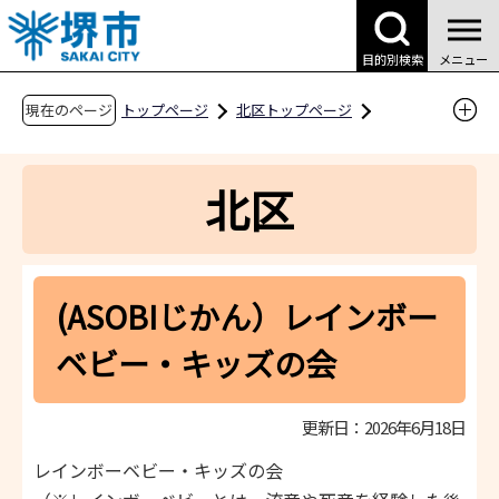
こ
の
目的別検索
メニュー
ペ
ー
現在のページ
トップページ
北区トップページ
ジ
区役所案内
区役所内の業務案内
の
北区子育て情報サイト（子育て支援課）
北区
先
イベント・講座
頭
で
(ASOBIじかん）レインボーベビー・キッズの会
す
(ASOBIじかん）レインボー
ベビー・キッズの会
更新日：2026年6月18日
レインボーベビー・キッズの会