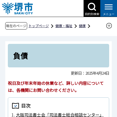
こ
の
目的別検索
メニュー
ペ
ー
現在のページ
トップページ
健康・福祉
健康
ジ
支援・相談
自殺対策
の
相談機関一覧（悩み相談）
先
経済問題についての相談窓口
負債
頭
負債
で
す
更新日：2025年4月24日
祝日及び年末年始の休業など、詳しい内容について
は、各機関にお問い合わせください。
目次
大阪司法書士会「司法書士総合相談センター」