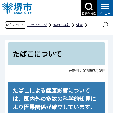
こ
の
目的別検索
メニュー
ペ
ー
現在のページ
トップページ
健康・福祉
健康
ジ
健康増進
禁煙
たばこについて
の
先
頭
たばこについて
で
す
更新日：2026年7月28日
たばこによる健康影響について
は、国内外の多数の科学的知見に
より因果関係が確立しています。