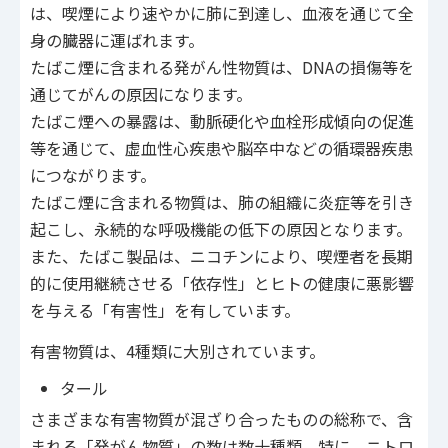
は、喫煙により速やかに肺に到達し、血液を通じて全
身の臓器に運ばれます。
たばこ煙に含まれる発がん性物質は、DNAの損傷等を
通じてがんの原因になります。
たばこ煙への暴露は、動脈硬化や血栓形成傾向の促進
等を通じて、虚血性心疾患や脳卒中などの循環器疾患
につながります。
たばこ煙に含まれる物質は、肺の組織に炎症等を引き
起こし、永続的な呼吸機能の低下の原因となります。
また、たばこ製品は、ニコチンにより、喫煙者を長期
的に使用継続させる「依存性」とヒトの健康に悪影響
を与える「有害性」を有しています。
有害物質は、4種類に大別されています。
タール
さまざまな有害物質が混ざり合ったものの総称で、含
まれる「発がん物質」の数は数十種類。特に、ニトロ