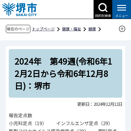
こ
の
目的別検索
メニュー
ペ
ー
現在のページ
トップページ
健康・福祉
健康
ジ
感染症・予防接種
感染症
の
感染症の発生状況や統計資料等
先
感染症関連資料
2024年 第49週(令和6年1
頭
で
感染症発生動向調査（週報）
2月2日から令和6年12月8
す
2024年堺市内の感染症発生状況
日)：堺市
第41週から第50週
2024年 第49週(令和6年12月2日から令和6年12
更新日：2024年12月12日
月8日)：堺市
報告定点数
小児科定点（19） インフルエンザ定点（29）