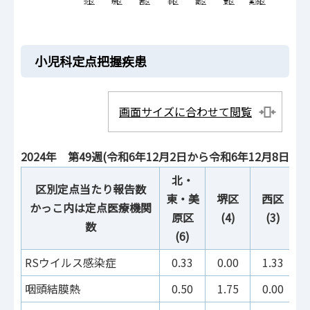
小児科定点把握疾患
画面サイズに合わせて閲覧
2024年 第49週(令和6年12月2日から令和6年12月8日)：
北・
区別定点当たり報告数
東・美
堺区
西区
かっこ内は定点医療機関
原区
(4)
(3)
数
(6)
RSウイルス感染症
0.33
0.00
1.33
咽頭結膜熱
0.50
1.75
0.00