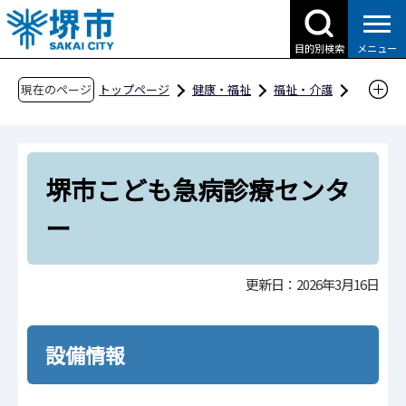
こ
の
目的別検索
メニュー
ペ
ー
現在のページ
トップページ
健康・福祉
福祉・介護
ジ
障害福祉
社会参加
バリアフリー情報
の
種別一覧
医療・健康・衛生
先
堺市こども急病診療センター
堺市こども急病診療センタ
頭
で
ー
す
更新日：2026年3月16日
設備情報