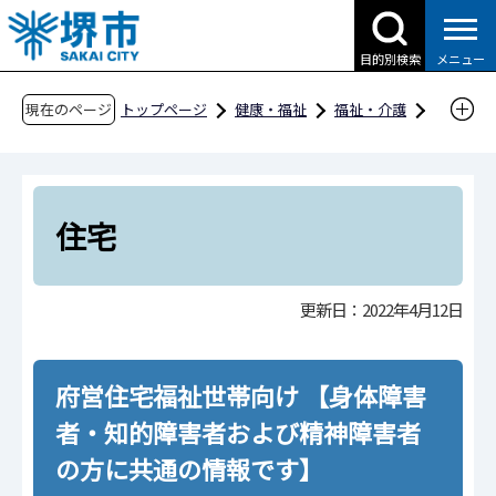
こ
の
目的別検索
メニュー
ペ
ー
現在のページ
トップページ
健康・福祉
福祉・介護
ジ
障害福祉
障害福祉のしおり
の
障害福祉のしおり
住宅
先
頭
住宅
で
す
更新日：2022年4月12日
府営住宅福祉世帯向け 【身体障害
者・知的障害者および精神障害者
の方に共通の情報です】