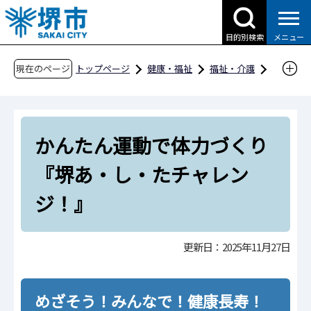
こ
の
目的別検索
メニュー
ペ
ー
現在のページ
トップページ
健康・福祉
福祉・介護
ジ
高齢者福祉
介護予防
の
かんたん運動で体力づくり『堺あ・し・たチャ
先
レンジ！』
かんたん運動で体力づくり
頭
で
『堺あ・し・たチャレン
す
ジ！』
更新日：2025年11月27日
めざそう！みんなで！健康長寿！