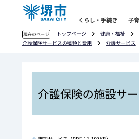
こ
の
くらし・手続き
子
ペ
ー
トップページ
健康・福祉
現在のページ
ジ
介護保険サービスの種類と費用
介護サービス
の
先
頭
で
す
介護保険の施設サー
施設サービス（PDF：1,197KB）