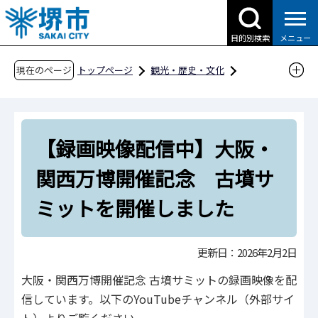
こ
の
目的別検索
メニュー
ペ
ー
現在のページ
トップページ
観光・歴史・文化
ジ
歴史・文化財
の
世界遺産「百舌鳥・古市古墳群」
先
様々な取組
令和7年度
【録画映像配信中】大阪・
頭
で
【録画映像配信中】大阪・関西万博開催記念
関西万博開催記念 古墳サ
す
古墳サミットを開催しました
ミットを開催しました
更新日：2026年2月2日
大阪・関西万博開催記念 古墳サミットの録画映像を配
信しています。以下のYouTubeチャンネル（外部サイ