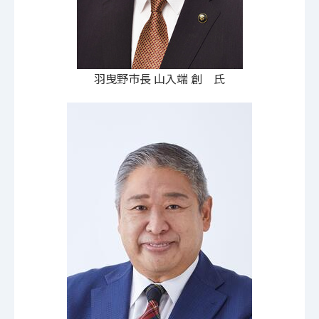
羽曳野市長 山入端 創 氏