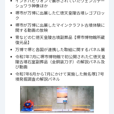
インドパビリオンで展示されていたヴェンカテー
シュワラ神像ほか
堺市が万博に出展した仁徳天皇陵古墳レゴブロッ
ク
堺市が万博に出展したマインクラフト古墳体験に
関する動画の放映
冑などの仁徳天皇陵古墳副葬品【堺市博物館所蔵
復元品】
万博で堺と各国が連携した取組に関するパネル展
令和7年7月に堺市博物館で初公開された仁徳天皇
陵古墳石室副葬品（金銅装刀子）の解説パネル及
び動画
令和7年6月から7月にかけて実施した無名塚17号
墳発掘調査の解説パネル