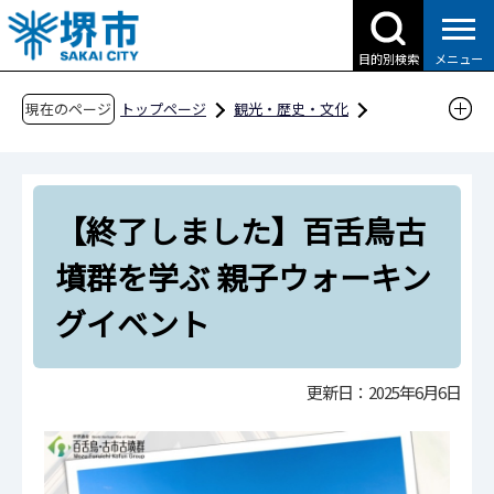
こ
の
目的別検索
メニュー
ペ
ー
現在のページ
トップページ
観光・歴史・文化
ジ
歴史・文化財
の
世界遺産「百舌鳥・古市古墳群」
先
様々な取組
令和7年度
【終了しました】百舌鳥古
頭
で
【終了しました】百舌鳥古墳群を学ぶ 親子ウォ
墳群を学ぶ 親子ウォーキン
す
ーキングイベント
グイベント
更新日：2025年6月6日