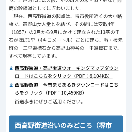
り、江戸時代には大阪、堺の町人の米・酒・綿など通
商の幹線道としてにぎわいました。
現在、西高野街道の起点は、堺市役所近くの大小路
橋で、高野山女人堂とを結び、その間には安政4年
（1857）の2月から9月にかけて建立された13基の里
石がほぼ1里（4キロメートル）ごとに建ち、堺・榎元
町の一三里道標石から高野山神谷の一里道標石まで、
すべて現存しています。
西高野街道・高野街道ウォーキングマップダウン
ロードはこちらをクリック（PDF：6,104KB）
西高野街道 今昔まちあるきダウンロードはこち
らをクリック（PDF：10,459KB）
街道歩きにぜひご活用ください。
西高野街道沿いのみどころ（堺市