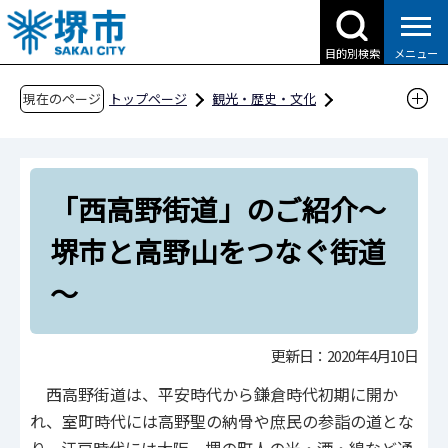
こ
の
目的別検索
メニュー
ペ
ー
現在のページ
トップページ
観光・歴史・文化
ジ
歴史・文化財
の
「西高野街道」のご紹介～堺市と高野山をつな
先
ぐ街道～
「西高野街道」のご紹介～
頭
で
堺市と高野山をつなぐ街道
す
～
更新日：2020年4月10日
西高野街道は、平安時代から鎌倉時代初期に開か
れ、室町時代には高野聖の納骨や庶民の参詣の道とな