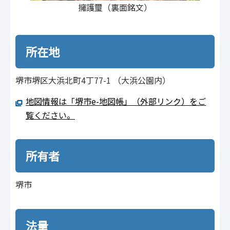
擁護璽（裏面銘文）
所在地
堺市堺区大浜北町4丁77-1 （大浜公園内）
地図情報は「堺市e-地図帳」（外部リンク）をご
覧ください。
所有者
堺市
法量