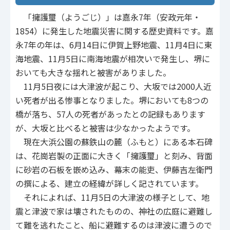
「擁護璽（ようごじ）」は嘉永7年（安政元年・
1854）に発生した地震災害に関する歴史資料です。嘉
永7年の年は、6月14日に伊賀上野地震、11月4日に東
海地震、11月5日に南海地震が相次いで発生し、堺に
おいても大きな揺れと被害がありました。
11月5日夜には大津波が起こり、大坂では2000人近
い死者が出る惨事となりました。堺においても8つの
橋が落ち、57人の死者があったとの記録もあります
が、大坂と比べると被害は少なかったようです。
現在大浜公園の蘇鉄山の麓（ふもと）にある本石碑
は、花崗岩製の正面に大きく「擁護璽」と刻み、背面
に砂岩の石板を嵌め込み、幕末の能吏、伊藤吉左衛門
の撰による、建立の経緯が詳しく記されています。
それによれば、11月5日の大津波の様子として、地
震と津波で家は壊されたものの、神社の広庭に避難し
て難を逃れたこと、船に避難するのは津波に遭うので