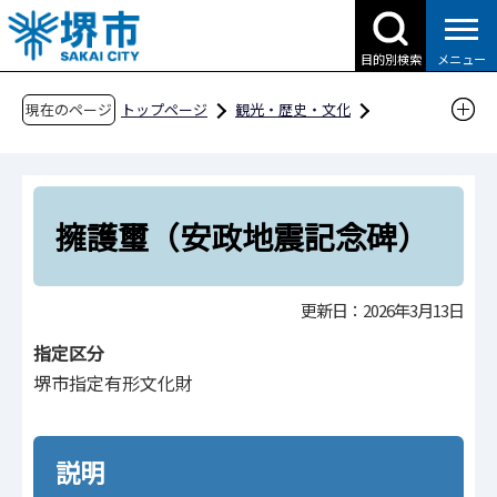
こ
の
目的別検索
メニュー
ペ
ー
現在のページ
トップページ
観光・歴史・文化
ジ
歴史・文化財
文化財
堺市の文化財
の
文化財紹介ページ
分野別
歴史資料
先
擁護璽（安政地震記念碑）
頭
擁護璽（安政地震記念碑）
で
す
更新日：2026年3月13日
指定区分
堺市指定有形文化財
説明