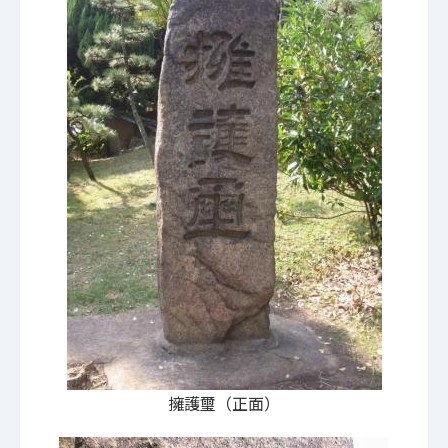
擁護璽（正面）