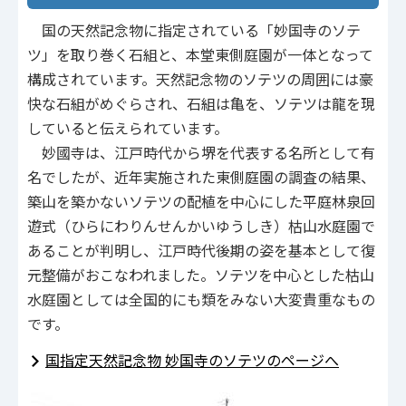
国の天然記念物に指定されている「妙国寺のソテ
ツ」を取り巻く石組と、本堂東側庭園が一体となって
構成されています。天然記念物のソテツの周囲には豪
快な石組がめぐらされ、石組は亀を、ソテツは龍を現
していると伝えられています。
妙國寺は、江戸時代から堺を代表する名所として有
名でしたが、近年実施された東側庭園の調査の結果、
築山を築かないソテツの配植を中心にした平庭林泉回
遊式（ひらにわりんせんかいゆうしき）枯山水庭園で
あることが判明し、江戸時代後期の姿を基本として復
元整備がおこなわれました。ソテツを中心とした枯山
水庭園としては全国的にも類をみない大変貴重なもの
です。
国指定天然記念物 妙国寺のソテツのページへ