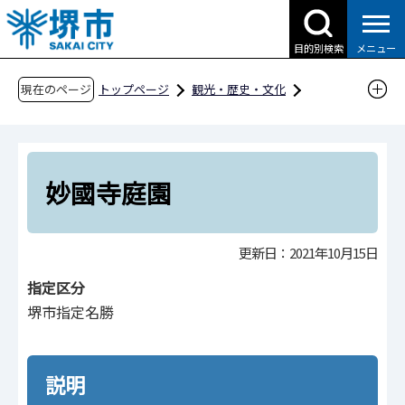
こ
の
目的別検索
メニュー
ペ
ー
現在のページ
トップページ
観光・歴史・文化
ジ
歴史・文化財
文化財
堺市の文化財
の
文化財紹介ページ
分野別
名勝
先
妙國寺庭園
頭
妙國寺庭園
で
す
更新日：2021年10月15日
指定区分
堺市指定名勝
説明