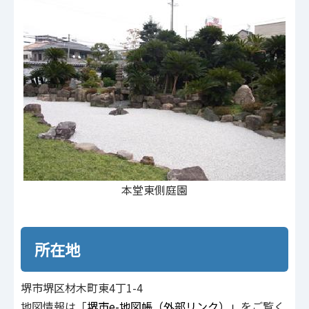
本堂東側庭園
所在地
堺市堺区材木町東4丁1-4
地図情報は「
堺市e-地図帳（外部リンク）」
をご覧く