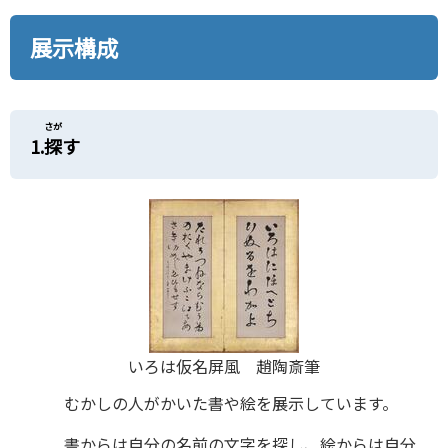
展示構成
さが
1.
探
す
いろは仮名屏風 趙陶斎筆
むかしの人がかいた書や絵を展示しています。
書からは自分の名前の文字を探し、絵からは自分