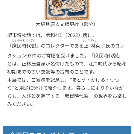
木綿地唐人文様更紗（部分）
堺市博物館では、令和4年（2023）度に、
しょみんじだいぎれ
しょうばやし
「
庶民時代裂
」のコレクターである
正林
菊子氏のコレ
クション93件のご寄贈を受けました。「庶民時代裂」
とは、正林氏自身が名付けたもので、江戸時代から昭和
初期までの古い衣類等の古布のことです。
本展では、ご寄贈を記念し、”まとう・かける・つつ
む”と用途に分けて紹介します。暮らしによりそいなが
らも、人びとを魅了する「庶民時代裂」の世界をお楽し
みください。