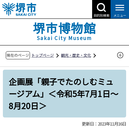
こ
の
目的別検索
メニュー
ペ
堺市博物館
ー
ジ
Sakai City Museum
の
先
現在のページ
トップページ
観光・歴史・文化
頭
堺市博物館
展示
企画展・特別展
で
す
企画展「親子でたのしむミュージアム」＜令和5
企画展「親子でたのしむミュ
年7月1日～8月20日＞
ージアム」＜令和5年7月1日～
8月20日＞
更新日：2023年11月16日