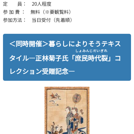
定 員： 20人程度
参 加 費 ： 無料（※要観覧料）
参加方法： 当日受付（先着順）
＜同時開催＞暮らしによりそうテキス
しょみんじだいぎれ
タイル―正林菊子氏「
庶民時代裂
」コ
レクション受贈記念―