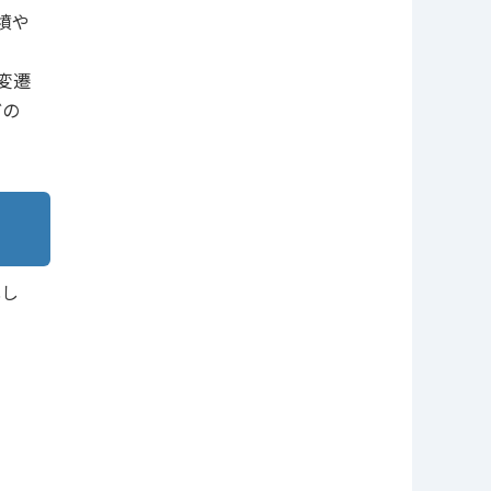
墳や
変遷
どの
化し