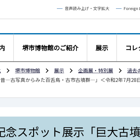
音声読み上げ・文字拡大
Foreign
内
堺市博物館のご紹介
展示
コレ
化
堺市博物館
展示
企画展・特別展
過去
昔―古写真からみた百舌鳥・古市古墳群―」＜令和2年7月28日
記念スポット展示「巨大古