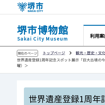
こ
の
ペ
ー
堺市博物館
ジ
の
利用案
Sakai City Museum
先
頭
トップページ
観光・歴史・文
で
現在のページ
世界遺産登録1周年記念スポット展示「巨大古墳の今
す
曜）＞
世界遺産登録1周年