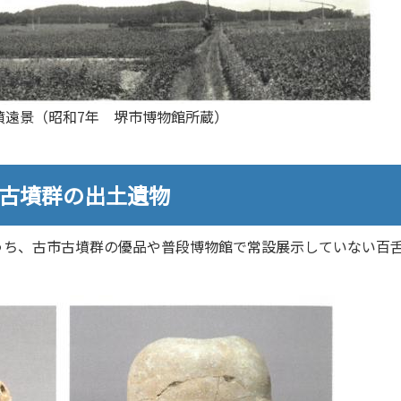
墳遠景（昭和7年 堺市博物館所蔵）
市古墳群の出土遺物
うち、古市古墳群の優品や普段博物館で常設展示していない百