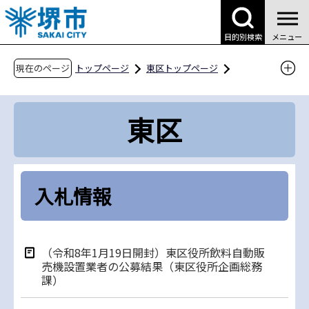
こ
の
目的別検索
メニュー
ペ
ー
現在のページ
トップページ
東区トップページ
ジ
区役所案内
募集情報
入札情報
の
東区
先
頭
で
す
入札情報
（令和8年1月19日開封）東区役所飲料自動販
売機設置業者の公募結果（東区役所企画総務
課）