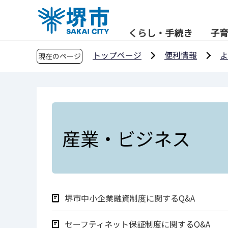
こ
の
くらし・手続き
子
ペ
ー
トップページ
便利情報
よ
現在のページ
ジ
の
先
頭
で
す
産業・ビジネス
堺市中小企業融資制度に関するQ&A
セーフティネット保証制度に関するQ&A