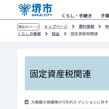
こ
の
くらし・手続き
子
ペ
ー
トップページ
便利情報
申
現在のページ
ジ
くらしの情報
税金
固定資産税関連
の
先
頭
で
す
固定資産税関連
大規模の修繕等が行われたマンションに対す