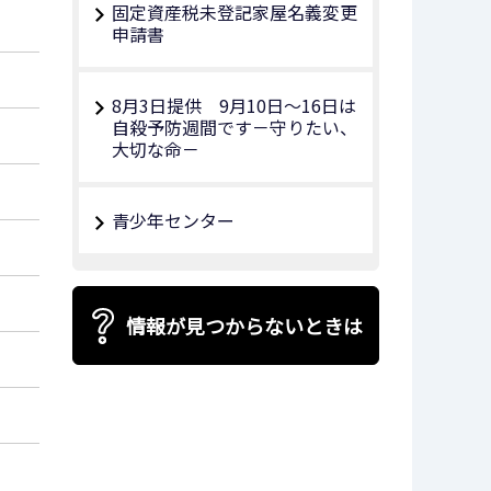
固定資産税未登記家屋名義変更
申請書
8月3日提供 9月10日～16日は
自殺予防週間です－守りたい、
大切な命－
青少年センター
情報が見つからないときは