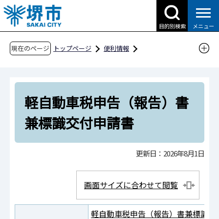
こ
の
目的別検索
メニュー
ペ
ー
現在のページ
トップページ
便利情報
ジ
申請書ダウンロード
の
申請書ダウンロード（市民の方へ）
先
目的別検索
くらしの情報
税金
軽自動車税申告（報告）書
頭
で
軽自動車税関連
兼標識交付申請書
す
軽自動車税申告（報告）書兼標識交付申請書
更新日：2026年8月1日
画面サイズに合わせて閲覧
軽自動車税申告（報告）書兼標識交