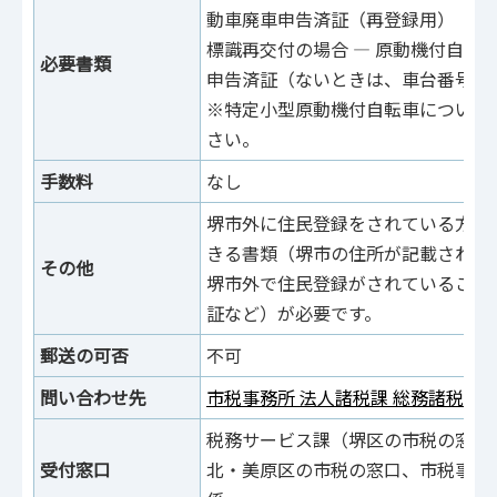
動車廃車申告済証（再登録用）
標識再交付の場合 ― 原動機付自転
必要書類
申告済証（ないときは、車台番号の
※特定小型原動機付自転車について
さい。
手数料
なし
堺市外に住民登録をされている方は
きる書類（堺市の住所が記載された
その他
堺市外で住民登録がされていること
証など）が必要です。
郵送の可否
不可
問い合わせ先
市税事務所 法人諸税課 総務諸税係
税務サービス課（堺区の市税の窓口
受付窓口
北・美原区の市税の窓口、市税事務所