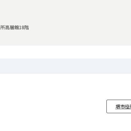
役所高層館18階
堺市役