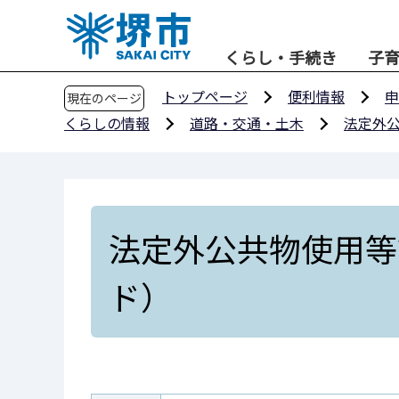
こ
の
くらし・手続き
子
ペ
ー
トップページ
便利情報
申
現在のページ
ジ
くらしの情報
道路・交通・土木
法定外
の
先
頭
で
す
法定外公共物使用等
ド）