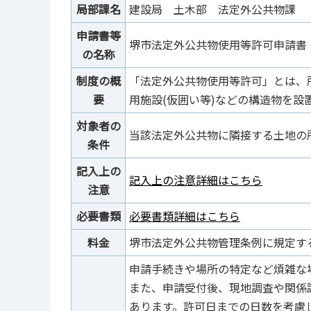
局部課名
建設局 土木部 法定外公共物課
申請書等
堺市法定外公共物使用等許可申請書
の名称
制度の概
「法定外公共物使用等許可」とは、
要
用施設(仮囲い等)などの構造物を
対象者の
当該法定外公共物に隣接する土地の
条件
記入上の
記入上の注意詳細はこちら
注意
必要書類
必要書類詳細はこちら
料金
堺市法定外公共物管理条例に規定す
申請手続きや場所の特定など煩雑な
また、申請受付後、現地調査や関係
あります。許可日までの日数を考慮