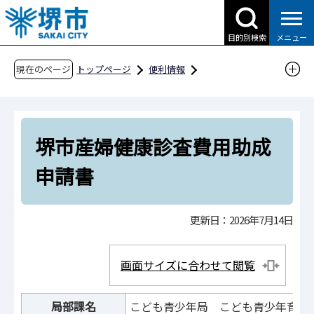
こ
の
目的別検索
メニュー
ペ
ー
現在のページ
トップページ
便利情報
ジ
申請書ダウンロード
の
申請書ダウンロード（市民の方へ）
先
目的別検索
子育て・教育
出産・育児
堺市産婦健康診査費用助成
頭
で
堺市産婦健康診査費用助成申請書
申請書
す
更新日：2026年7月14日
画面サイズに合わせて閲覧
局部課名
こども青少年局 こども青少年育成