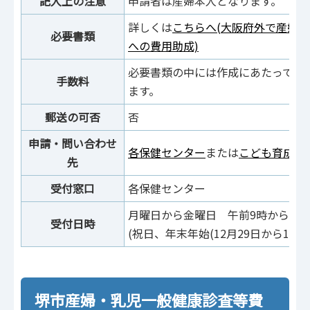
記入上の注意
申請者は産婦本人となります。
詳しくは
こちらへ(大阪府外で産婦
必要書類
への費用助成)
必要書類の中には作成にあたって手
手数料
ます。
郵送の可否
否
申請・問い合わせ
各保健センター
または
こども育成課
先
受付窓口
各保健センター
月曜日から金曜日 午前9時から午後
受付日時
(祝日、年末年始(12月29日から1月3
堺市産婦・乳児一般健康診査等費