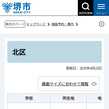
こ
の
目的別検索
メニュー
ペ
ー
現在のページ
トップページ
施設予約・案内
ジ
分類から探す
教育機関（小学校）
北区
の
先
頭
北区
で
す
更新日：2025年4月23日
画面サイズに合わせて閲覧
学校
所在地
地図