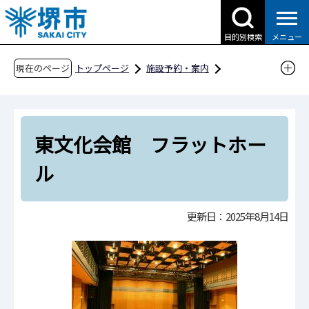
こ
の
目的別検索
メニュー
ペ
ー
現在のページ
トップページ
施設予約・案内
ジ
分類から探す
文化・教養・国際
の
ホール・会館等
東文化会館
先
東文化会館施設詳細
東文化会館 フラットホー
頭
で
東文化会館 フラットホール
ル
す
更新日：2025年8月14日