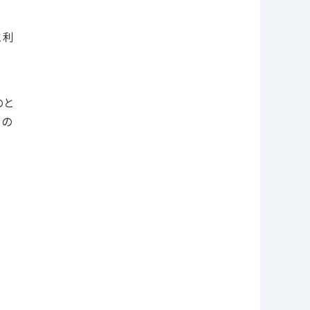
と利
のと
もの