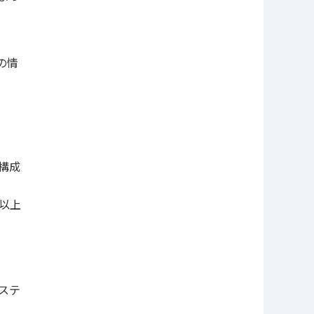
の情
構成
以上
ステ