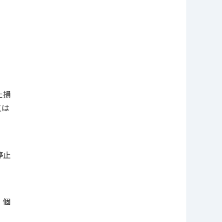
た損
又は
停止
、個