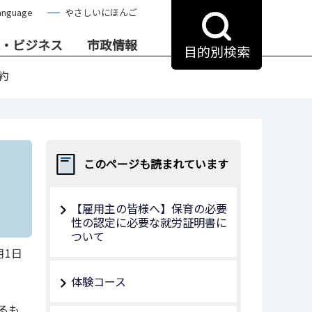
anguage
やさしいにほんご
・ビジネス
市政情報
目的別検索
約
このページも読まれています
【雇用主の皆様へ】保育の必要
性の認定に必要な就労証明書に
ついて
月1日
体験コース
るも