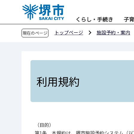
こ
の
くらし・手続き
子
ペ
ー
トップページ
施設予約・案内
現在のページ
ジ
の
先
頭
で
す
利用規約
（目的）
第1条 本規約は、堺市施設予約システム（