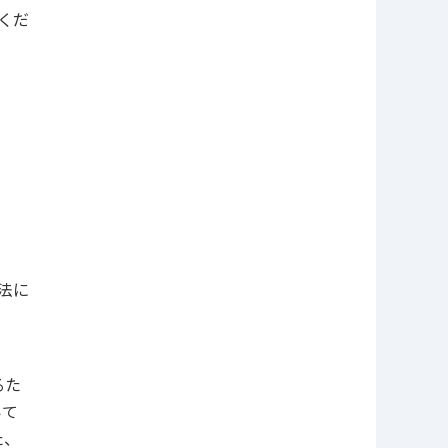
くだ
法に
るた
いて
た、