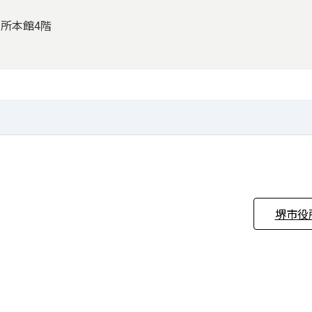
役所本館4階
堺市役