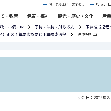
音声読み上げ・文字拡大
Foreign L
育て・教育
健康・福祉
観光・歴史・文化
産業
政・市債・IR
予算・決算・財政収支
予算編成過程
区）別の予算要求概要と予算編成過程
健康福祉局
更新日：2025年2