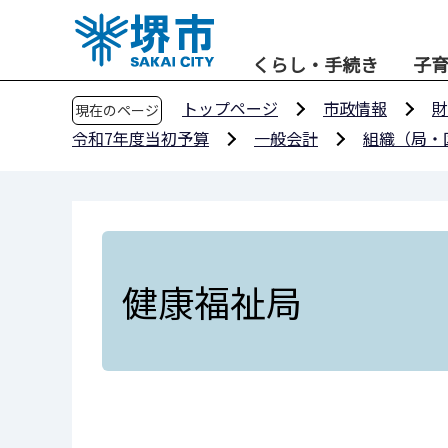
こ
の
くらし・手続き
子
ペ
ー
トップページ
市政情報
財
現在のページ
ジ
令和7年度当初予算
一般会計
組織（局・
の
先
頭
で
す
健康福祉局