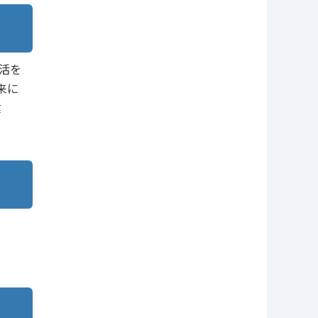
活を
来に
健