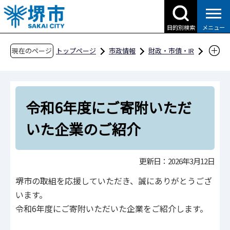
こ
の
目的別検索
メニュー
ペ
ー
現在のページ
トップページ
市政情報
財政・市債・IR
ジ
寄附金について
の
地方創生応援税制（企業版ふるさと納税）
先
令和6年度にご寄附いただいた企業のご紹介
令和6年度にご寄附いただ
頭
で
いた企業のご紹介
す
更新日：2026年3月12日
堺市の取組を応援していただき、誠にありがとうござ
います。
令和6年度にご寄附いただいた企業をご紹介します。