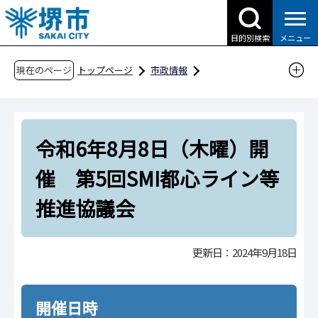
こ
の
目的別検索
メニュー
ペ
ー
現在のページ
トップページ
市政情報
ジ
都市計画とまちづくり
の
SMI（堺・モビリティ・イノベーション）プロ
先
ジェクト
令和6年8月8日（木曜）開
頭
SMI都心ライン等推進協議会
で
催 第5回SMI都心ライン等
す
令和6年8月8日（木曜）開催 第5回SMI都心ラ
推進協議会
イン等推進協議会
更新日：2024年9月18日
開催日時