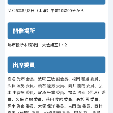
令和6年8月8日（木曜）午前10時00分から
開催場所
堺市役所本館3階 大会議室1・2
出席委員
嘉名 光市 会長、波床 正敏 副会長、松岡 和雄 委員、
久保 照男 委員、飛石 隆男 委員、向井 龍哉 委員、弘
本 由香里 委員、室崎 千重 委員、福森 浩幸（代理）委
員、久保 直樹 委員、荻田 俊昭 委員、高杉 晋 委員、
黒木 啓良 委員、大塚 保洋 委員、吉岡 譲 委員、西村
夏季（代理）委員、松崎 彰宏 委員、野谷 将一 委員、