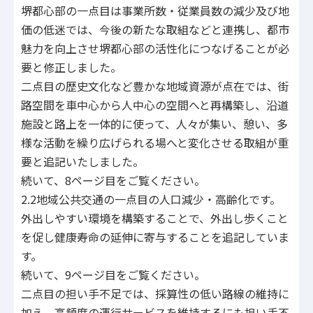
堺都心部の一点目は事業所数・従業員数の減少及び地
価の低迷では、今後の新たな取組などと連携し、都市
魅力を向上させ堺都心部の活性化につなげることが必
要と修正しました。
二点目の歴史文化など豊かな地域資源が点在では、街
路空間を車中心から人中心の空間へと再構築し、沿道
施設と路上を一体的に使って、人々が集い、憩い、多
様な活動を繰り広げられる場へと変化させる取組が重
要と追記いたしました。
続いて、8ページ目をご覧ください。
2.2地域公共交通の一点目の人口減少・高齢化です。
外出しやすい環境を構築することで、外出し歩くこと
を促し健康寿命の延伸に寄与することを追記していま
す。
続いて、9ページ目をご覧ください。
二点目の担い手不足では、採算性の低い路線の維持に
加え、高頻度の運行サービスを維持するにも担い手不