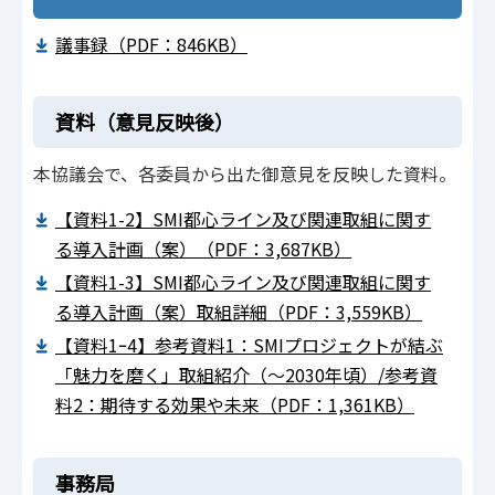
議事録（PDF：846KB）
資料（意見反映後）
本協議会で、各委員から出た御意見を反映した資料。
【資料1-2】SMI都心ライン及び関連取組に関す
る導入計画（案）（PDF：3,687KB）
【資料1-3】SMI都心ライン及び関連取組に関す
る導入計画（案）取組詳細（PDF：3,559KB）
【資料1ｰ4】参考資料1：SMIプロジェクトが結ぶ
「魅力を磨く」取組紹介（～2030年頃）/参考資
料2：期待する効果や未来（PDF：1,361KB）
事務局